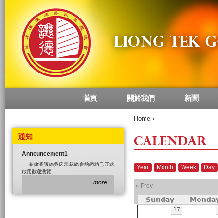
首頁
關於我們
新聞
Main menu
Home
›
通知
CALENDAR
Announcement1
菲律濱讓德吳氏宗親總會的網站已正式
Year
Month
Week
Day
啟用歡迎瀏覽
more
« Prev
Sunday
Monda
17