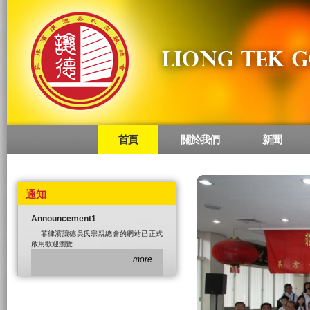
首頁
關於我們
新聞
Main menu
通知
Announcement1
菲律濱讓德吳氏宗親總會的網站已正式
啟用歡迎瀏覽
more