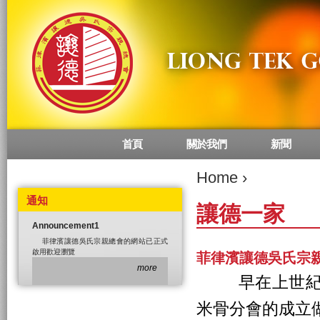
首頁
關於我們
新聞
Main menu
Home
›
通知
讓德一家
Announcement1
菲律濱讓德吳氏宗親總會的網站已正式
啟用歡迎瀏覽
菲律濱讓德吳氏宗
more
早在上世紀七
米骨分會的成立