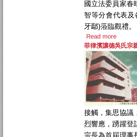
國立法委員家春
智等分會代表及
牙鄢)蒞臨觀禮。
Read more
菲律濱讓德吳氏宗
接觸，集思協議
烈響應，踴躍登
宗長為首屆理事