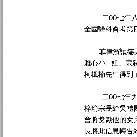
二00七年八
全國醫科會考第
菲律濱讓德吳
雅心小 姐。宗
柯楓楠先生得到
二00七年九
梓瑜宗長給吳禮
會將獎勵他的女
長將此信息轉告