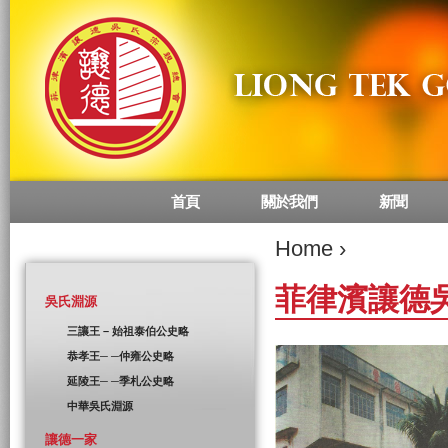
首頁
關於我們
新聞
Main menu
Home
›
菲律濱讓德
吳氏淵源
三讓王 – 始祖泰伯公史略
恭孝王─ ─仲雍公史略
延陵王─ ─季札公史略
中華吳氏淵源
讓德一家