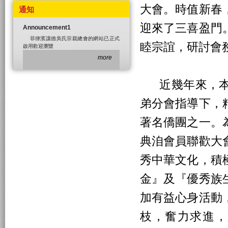
大會。時值新春
通知
迎來了三喜盈門
Announcement1
菲律濱讓德吳氏宗親總會的網站已正式
睦宗誼，研討會
啟用歡迎瀏覽
more
近幾年來，本
弟分會指導下，
著名僑團之一。
典洎會員聯歡大
秀中華文化，積
金』及『優秀族
加有益心身活動
枝，奮力求進，