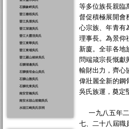
等多位族長親臨
石獅象畔吳氏
晉江棲梧吳氏
督促積極展開會
晉江吳厝吳氏
心宗族、年青有
晉江深滬吳氏
晉江大霞浯吳氏
理事長。為景仰
晉江東華吳氏
新廈。全菲各地
晉江東埔吳氏
晉江羅山候林吳氏
問端箴宗長慨獻
石獅湖邊吳氏
輸財出力，齊心
石獅後垵金山吳氏
石獅山雅吳氏
偉壯麗全新的鋼
石獅坑東吳氏
吳氏族運，奠定
南安官橋吳氏
南安水頭山前鄉吳氏
水頭江崎吳氏宗祠
一九八五年二
七、二十八屆職