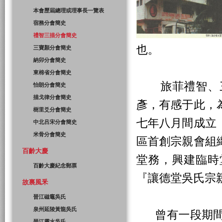
本會歷屆總理或理事長一覽表
宿務分會簡史
禮智三描分會簡史
也。
三寶顏分會簡史
納卯分會簡史
東棉省分會簡史
旅菲禮智、三
怡朗分會簡史
描戈律分會簡史
彥，有感于此，
樹里爻分會簡史
七年八月間成立
中北吕宋分會簡史
米骨分會簡史
區首創宗親會組
百齡大慶
堂務，興建臨時
百齡大慶紀念郵票
『讓德堂吳氏宗
故裏風釆
晉江磁竈吳氏
泉州延陵黃龍吳氏
曾有一段期間
晉江靈水吳氏