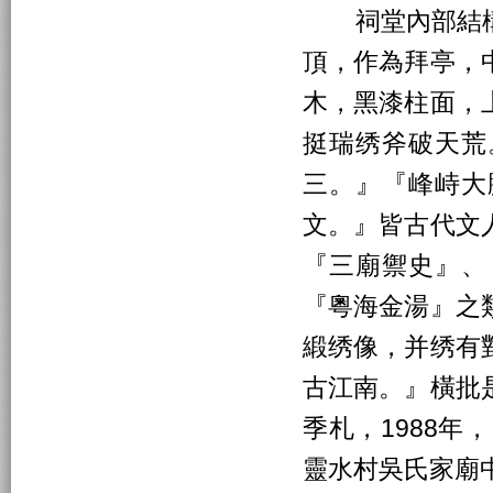
祠堂內部結構
頂，作為拜亭，
木，黑漆柱面，
挺瑞绣斧破天荒
三。』『峰峙大
文。』皆古代文
『三廟禦史』、
『粵海金湯』之
緞绣像，并绣有
古江南。』橫批
季札，1988年
靈水村吳氏家廟