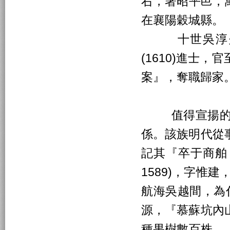
右，署昭平邑，萬
在襄陽穀城縣。
十世吳淳夫(？
(1610)進士
案』，奪職歸家
值得宣揚的是
係。該族明代從
記其『卒于商舶，
1589)，字惟
航海吳越間，為什
源，『慕蘇坑內
種果樹數百株… 