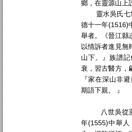
鄉，在靈源山上
靈水吳氏七世吳希
德十一年(151
舉者。《晉江縣
以情訴者進見無
山下。』族譜記
衰，習古醫方，
『家在深山非避
期語下親。 』
八世吳從憲(15
年(1555)中