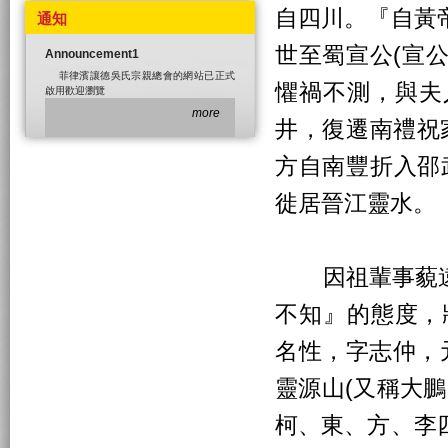
自四川。『自黃
通知
世至蜀宣公(宣
Announcement1
菲律濱讓德吳氏宗親總會的網站已正式
懼禍不測，與夫
啟用歡迎瀏覽
more
井，復遷南禮祝
方自南豐折入邵
徙居晉江靈水。
因祖輩事藐遠
不知』的態度，將
名性，字志仲，元
靈源山(又稱大
柯、東、方、李