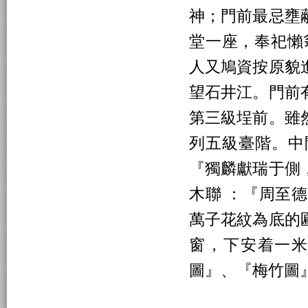
神；門前最忌壅
堂一座，奉祀懶
人又鳩資按原貌
望石井江。門前
第三級埕前。雖
列五級臺階。中
『獨麟獻瑞于側
木聯 ：『周至
萬子花紋為底的
窗，下安着一
圖』、『梅竹圖