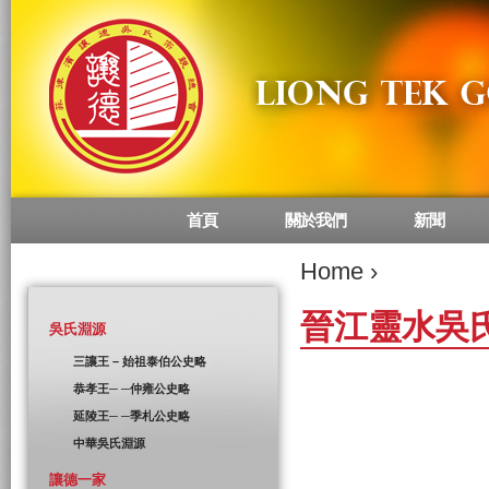
首頁
關於我們
新聞
Main menu
Home
›
晉江靈水吳
吳氏淵源
三讓王 – 始祖泰伯公史略
恭孝王─ ─仲雍公史略
延陵王─ ─季札公史略
中華吳氏淵源
讓德一家