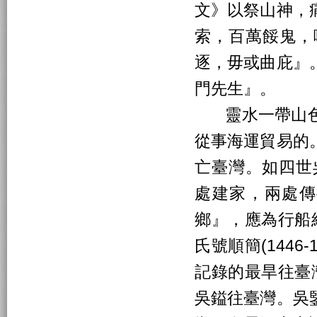
文》以祭山神，
索，百萬餒鬼，
逐，毋或曲庇』
門先生』。
靈水一帶山色
從事海運貿易的
亡臺灣。如四世吳孜
處建家，兩處傳衍
鄉』，應為行船經
氏號順簡(144
記錄的最旱往臺灣
吳鎰往臺灣。吳