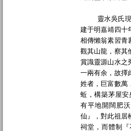
靈水吳氏現有
建于明嘉靖四十年
相傳懶翁素習青
觀其山龍，察其
賞識靈源山水之
一兩有余，故擇
姓者，巨富數萬
蚯，構築茅屋安
有平地開闊肥沃
仙』，對此祖居
祠堂，而體制『