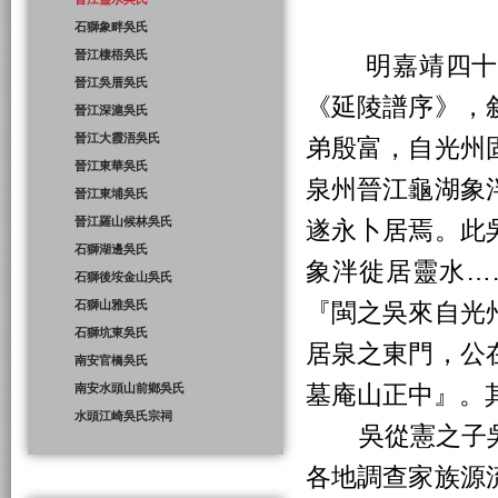
石獅象畔吳氏
晉江棲梧吳氏
明嘉靖四十年(
晉江吳厝吳氏
《延陵譜序》，
晉江深滬吳氏
晉江大霞浯吳氏
弟殷富，自光州
晉江東華吳氏
泉州晉江龜湖象
晉江東埔吳氏
晉江羅山候林吳氏
遂永卜居焉。此
石獅湖邊吳氏
象泮徙居靈水…
石獅後垵金山吳氏
石獅山雅吳氏
『閩之吳來自光
石獅坑東吳氏
居泉之東門，公
南安官橋吳氏
墓庵山正中』。
南安水頭山前鄉吳氏
水頭江崎吳氏宗祠
吳從憲之子吳
各地調查家族源