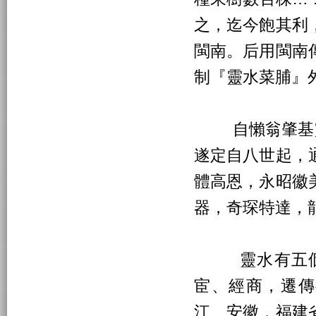
之，迄今飽其利
閩南。后用閩南
制『靈水菜脯』
自懶翁肇基靈水
遂定自八世起，
體高恩，永昭徽
器，奇琛特達，
靈水有五個自
宦、經商，遷傳
江、安徽，福建