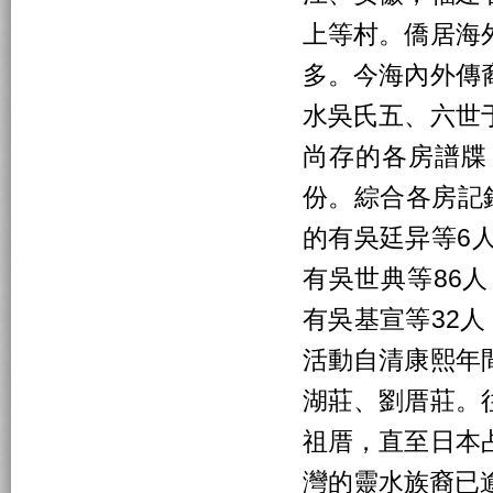
上等村。僑居海
多。今海內外傳
水吳氏五、六世
尚存的各房譜牒
份。綜合各房記
的有吳廷异等6
有吳世典等86
有吳基宣等32
活動自清康熙年
湖莊、劉厝莊。
祖厝，直至日本
灣的靈水族裔已