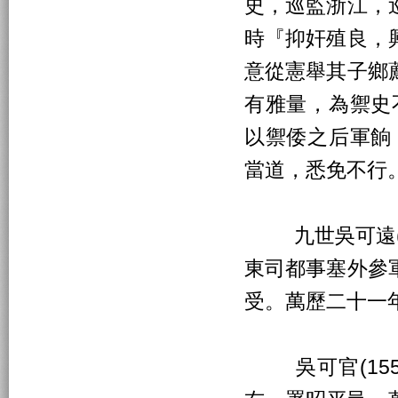
史，巡監浙江，
時『抑奸殖良，
意從憲舉其子鄉
有雅量，為禦史
以禦倭之后軍餉
當道，悉免不行
九世吳可遠(15
東司都事塞外參
受。萬歷二十一
吳可官(1552