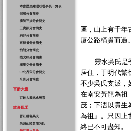
本會歷屆總理或理事長一覽表
宿務分會簡史
禮智三描分會簡史
區，山上有千年
三寶顏分會簡史
納卯分會簡史
厦公路橫貫而過
東棉省分會簡史
怡朗分會簡史
描戈律分會簡史
靈水吳氏是季
樹里爻分會簡史
居住，于明代繁
中北吕宋分會簡史
米骨分會簡史
不少吳氏支派，
百齡大慶
在南安黃龍為祖
百齡大慶紀念郵票
茂；下浯以貴生
故裏風釆
為祖』。只因上
晉江磁竈吳氏
泉州延陵黃龍吳氏
絡已不可盡知。
晉江靈水吳氏