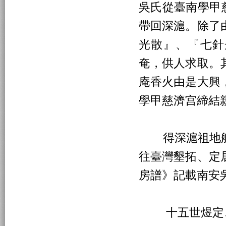
吳氏從臺南學甲
帶回深滬。除了
光散』、『七針
奄，供人求取。
庵香火由是大興
學甲慈濟宫締結
得深滬祖地航
往臺灣墾拓、定
房譜》記載南安
十五世煜定、