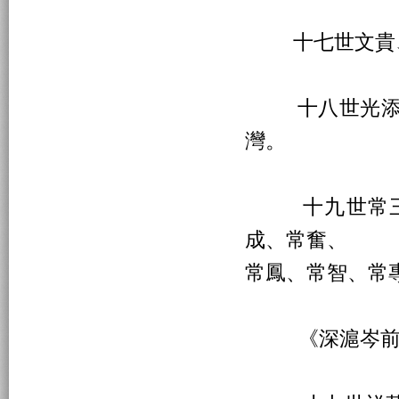
十七世文貴、
十八世光添、
灣。
十九世常三、
成、常奮、
常鳳、常智、常
《深滬岑前孟