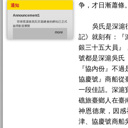
争，才日漸蕭條
通知
Announcement1
菲律濱讓德吳氏宗親總會的網站已正式
吳氏是深滬往
啟用歡迎瀏覽
more
記》就刻有：『
銀三十五大員』
號都是深滬吳氏
『協內份』不過
協慶號』商船從
一段佳話。深滬
礁旅臺鄉人在臺
神恩德衆，因感
津、協慶號商船