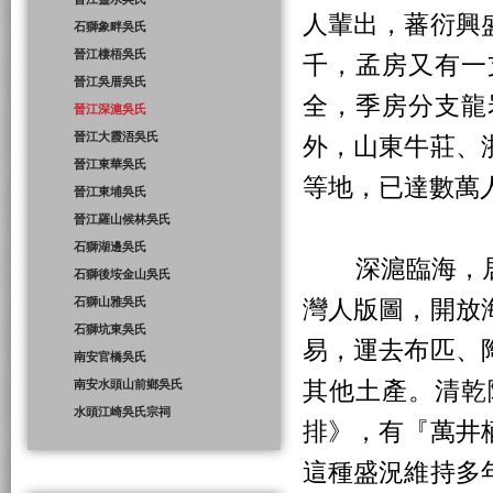
人輩出，蕃衍興
石獅象畔吳氏
晉江棲梧吳氏
千，孟房又有一
晉江吳厝吳氏
全，季房分支龍
晉江深滬吳氏
晉江大霞浯吳氏
外，山東牛莊、
晉江東華吳氏
等地，已達數萬
晉江東埔吳氏
晉江羅山候林吳氏
石獅湖邊吳氏
深滬臨海，居
石獅後垵金山吳氏
石獅山雅吳氏
灣人版圖，開放
石獅坑東吳氏
易，運去布匹、
南安官橋吳氏
其他土產。清乾
南安水頭山前鄉吳氏
水頭江崎吳氏宗祠
排》，有『萬井
這種盛況維持多