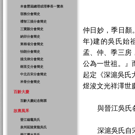
本會歷屆總理或理事長一覽表
宿務分會簡史
禮智三描分會簡史
仲日妙，季日顏。
三寶顏分會簡史
納卯分會簡史
年)建的吳氏始
東棉省分會簡史
孟、仲、季三房
怡朗分會簡史
描戈律分會簡史
公為一世祖。』
樹里爻分會簡史
起定《深滬吳氏
中北吕宋分會簡史
米骨分會簡史
煜浚文光祥澤世
百齡大慶
百齡大慶紀念郵票
與晉江吳氏各
故裏風釆
晉江磁竈吳氏
泉州延陵黃龍吳氏
深滬吳氏自宋
晉江靈水吳氏