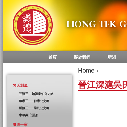
首頁
關於我們
新聞
Main menu
Home
›
晉江深滬吳
吳氏淵源
三讓王 – 始祖泰伯公史略
恭孝王─ ─仲雍公史略
延陵王─ ─季札公史略
中華吳氏淵源
讓德一家