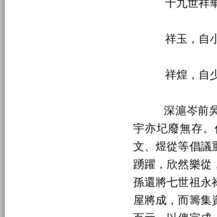
十九世祥華往
祥玉，自小往
祥煌，自少年
深滬岑前吳氏
宇亦圮廢無存。
文、煜從等倡議
踴躍，欣然樂從
孫還將七世祖永
屋將成，而籌集