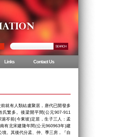
Links
Contact Us
前就有人類結盧聚居，唐代已開發多
繁多。後梁開平間(公元907-911
滬岑前(今東坡)定居，生子三人：孟
北宋建隆年間(公元960963年)建
公墳。其後代分孟、仲、季三房，『自