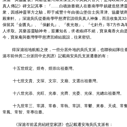
真人傳記》碑文記其事：『……白礁旅臺鄉人在臺南學甲鎮建造慈濟
衆，因感神靈單方之驗，即于咸豐十年由後山堡信士吳澤津、協慶號
殿東軒。』深滬吳氏從臺南學甲慈濟官請得吳真人神像，而且收集其32
保留其『金匱丸』、『保齡丸』、『夜光散』、『七針丹』等7方作為
人求取。其藥簽靈驗神奇，遐邇知名，求者絡繹不絕，寶泉庵香火由
今，寶泉庵與臺灣學甲慈濟宫締結親誼，往來密切。
得深滬祖地航船之便，一些分居外地的吳氏支派，也聯袂結隊往臺
滬岑前仲房二分派田中史房譜》記載南安吳氏支派遷臺的有：
十五世煜定、煜奇、煜崇出祖臺灣。
十七世文貴、文琛、文宗、文廟、文選出祖臺灣。
十八世光添、光旺、光泰、光齊、光委、光保、光總出祖臺灣。
十九世常三、常講、常春、常執、常訓、常鬱、來春、天成、
常鳳、常智、常專往臺。
《深滬岑前孟房紹經堂家譜》也記載遷安海吳氏支派有：