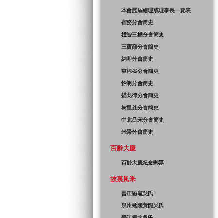
本會歷屆總理或理事長一覽表
宿務分會簡史
禮智三描分會簡史
三寶顏分會簡史
納卯分會簡史
東棉省分會簡史
怡朗分會簡史
描戈律分會簡史
樹里爻分會簡史
中北吕宋分會簡史
米骨分會簡史
百齡大慶
百齡大慶紀念郵票
故裏風釆
晉江磁竈吳氏
泉州延陵黃龍吳氏
晉江靈水吳氏