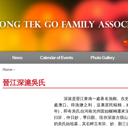
News
Calendar of Events
Photo Gallery
Home
›
晉江深滬吳氏
深滬是晉江東南一處著名漁鄉。在史
處澳口。得漁鹽之利，這裏居民輻輳，姓氏
年)，即有吳氏自河南光州固始輾轉遷來深
曰舁，仲日妙，季日顏。現存深滬古擂山南有
的吳氏始祖墓，其右畔立有舁、妙、顏三