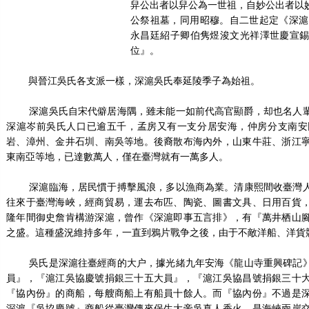
舁公出者以舁公為一世祖，自妙公出者以
公祭祖墓，同用昭穆。自二世起定《深滬
永昌廷紹子卿伯隽煜浚文光祥澤世慶宣
位』。
與晉江吳氏各支派一樣，深滬吳氏奉延陵季子為始祖。
深滬吳氏自宋代僻居海隅，雖未能一如前代高官顯爵，却也名人輩
深滬岑前吳氏人口已逾五千，孟房又有一支分居安海，仲房分支南安
岩、漳州、金井石圳、南吳等地。後裔散布海內外，山東牛莊、浙江
東南亞等地，已達數萬人，僅在臺灣就有一萬多人。
深滬臨海，居民慣于搏擊風浪，多以漁商為業。清康熙間收臺灣人
往來于臺灣海峽，經商貿易，運去布匹、陶瓷、圖書文具、日用百貨
隆年間御史詹肯構游深滬，曾作《深滬即事五言排》，有『萬井栖山
之盛。這種盛況維持多年，一直到鴉片戰争之後，由于不敵洋船、洋貨
吳氏是深滬往臺經商的大户，據光緒九年安海《龍山寺重興碑記》
員』，『滬江吳協慶號捐銀三十五大員』，『滬江吳協昌號捐銀三十
『協內份』的商船，每艘商船上有船員十餘人。而『協內份』不過是
深滬『吳協慶號』商船從臺灣傳來保生大帝吳真人香火，是海峽兩岸