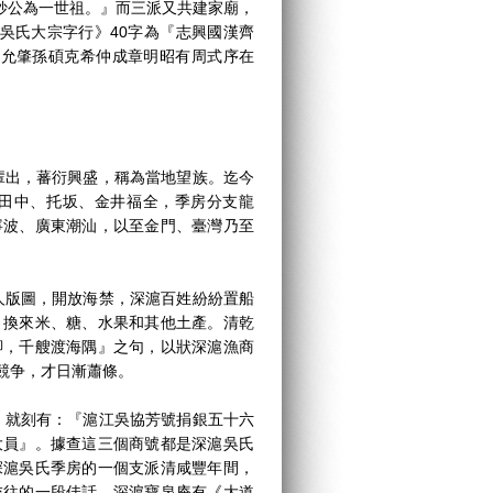
妙公為一世祖。』而三派又共建家廟，
吳氏大宗字行》40字為『志興國漢齊
錫允肇孫碩克希仲成章明昭有周式序在
出，蕃衍興盛，稱為當地望族。迄今
田中、托坂、金井福全，季房分支龍
寧波、廣東潮汕，以至金門、臺灣乃至
版圖，開放海禁，深滬百姓紛紛置船
，換來米、糖、水果和其他土產。清乾
腳，千艘渡海隅』之句，以狀深滬漁商
競争，才日漸蕭條。
就刻有：『滬江吳協芳號捐銀五十六
大員』。據查這三個商號都是深滬吳氏
深滬吳氏季房的一個支派清咸豐年間，
交往的一段佳話。深滬寶泉庵有《大道