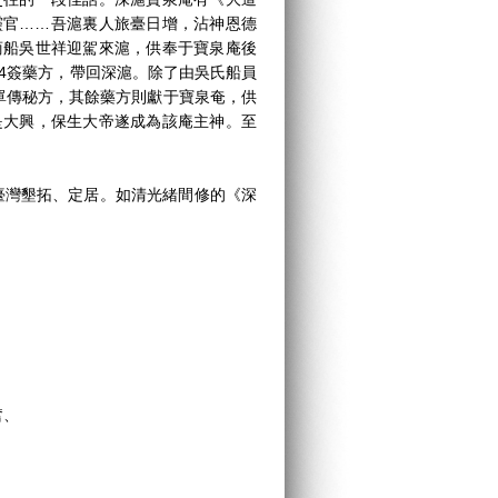
靈官……吾滬裏人旅臺日增，沾神恩德
商船吳世祥迎駕來滬，供奉于寶泉庵後
4簽藥方，帶回深滬。除了由吳氏船員
單傳秘方，其餘藥方則獻于寶泉奄，供
是大興，保生大帝遂成為該庵主神。至
灣墾拓、定居。如清光緒間修的《深
常奮、