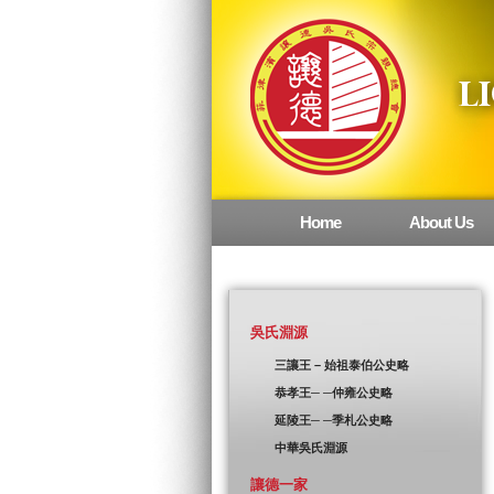
Home
About Us
Main menu
吳氏淵源
三讓王 – 始祖泰伯公史略
恭孝王─ ─仲雍公史略
延陵王─ ─季札公史略
中華吳氏淵源
讓德一家