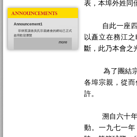
表，本埠外姓同
ANNOUNCEMENTS
自此一座四層
Announcement1
菲律濱讓德吳氏宗親總會的網站已正式
以矗立在務江之
啟用歡迎瀏覽
more
斷，此乃本會之
為了團結宗親
各埠宗親，從而
許。
溯自六十年代
動。一九七一年