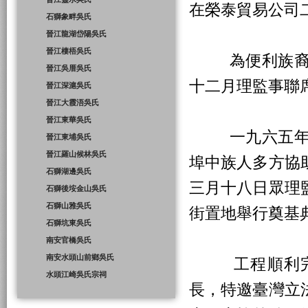
在榮泰貿易公司
石獅象畔吳氏
晉江龍湖岱陽吳氏
晉江棲梧吳氏
為便利族裔每
晉江吳厝吳氏
十二月理監事聯
晉江深滬吳氏
晉江大霞浯吳氏
晉江東華吳氏
一九六五年故
晉江東埔吳氏
晉江羅山候林吳氏
埠中族人多方協
石獅湖邊吳氏
三月十八日眾理
石獅後垵金山吳氏
石獅山雅吳氏
街置地舉行奠基
石獅坑東吳氏
南安官橋吳氏
南安水頭山前鄉吳氏
工程順利完成
水頭江崎吳氏宗祠
長，特邀臺灣立