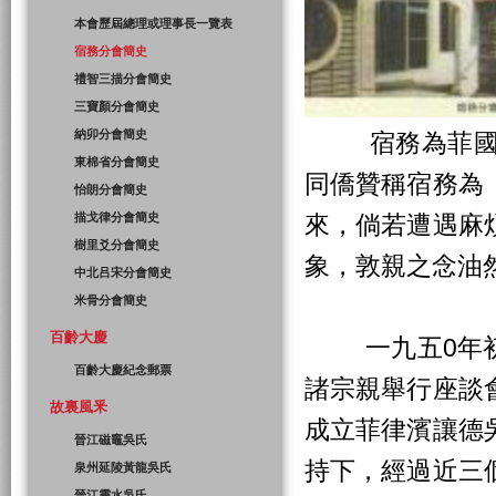
本會歷屆總理或理事長一覽表
宿務分會簡史
禮智三描分會簡史
三寶顏分會簡史
納卯分會簡史
宿務為菲國第
東棉省分會簡史
同僑贊稱宿務為
怡朗分會簡史
描戈律分會簡史
來，倘若遭遇麻
樹里爻分會簡史
象，敦親之念油
中北吕宋分會簡史
米骨分會簡史
百齡大慶
一九五0年初
百齡大慶紀念郵票
諸宗親舉行座談
故裏風釆
成立菲律濱讓德
晉江磁竈吳氏
持下，經過近三
泉州延陵黃龍吳氏
晉江靈水吳氏