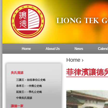
Home
About Us
News
Calend
Main menu
Home
›
菲律濱讓德
吳氏淵源
三讓王 – 始祖泰伯公史略
恭孝王─ ─仲雍公史略
延陵王─ ─季札公史略
中華吳氏淵源
讓德一家