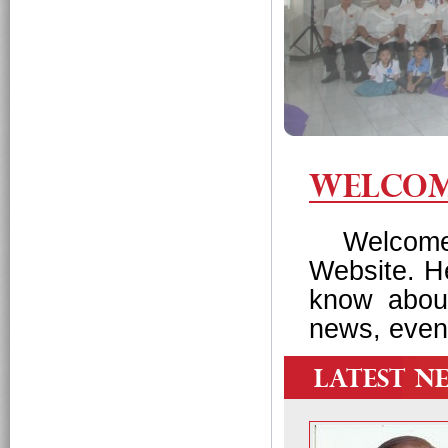
WELCOM
Welcome t
Website. H
know about
news, even
LATEST N