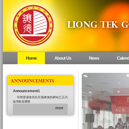
Home
About Us
News
Calend
Main menu
ANNOUNCEMENTS
Announcement1
菲律濱讓德吳氏宗親總會的網站已正式
啟用歡迎瀏覽
more