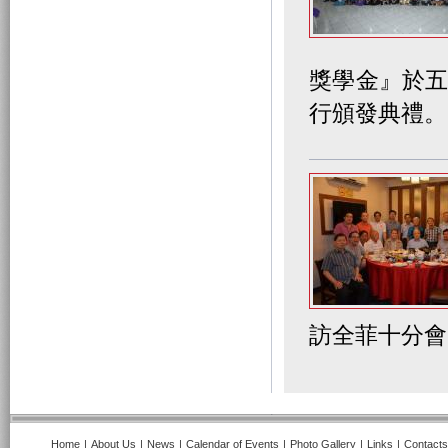
獎學金』於五
行頒發典禮。
訪全菲十分
Home
|
About Us
|
News
|
Calendar of Events
|
Photo Gallery
|
Links
|
Contacts