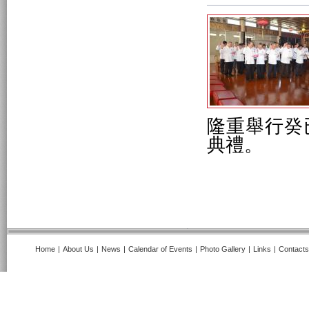
隆重舉行癸
典禮。
Home
|
About Us
|
News
|
Calendar of Events
|
Photo Gallery
|
Links
|
Contacts