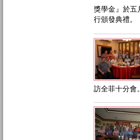
獎學金』於五
行頒發典禮。
訪全菲十分會