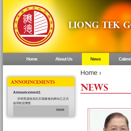
Home
About Us
News
Calend
Main menu
Home
›
ANNOUNCEMENTS
NEWS
Announcement1
菲律濱讓德吳氏宗親總會的網站已正式
啟用歡迎瀏覽
more