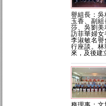
譽組長：吳
玉香、副組
莎、吳劉美
訪菲華婦女
李淑敏名譽
行座談。林
來，及後建
務理事：文