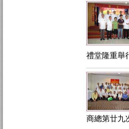
禮堂隆重舉
商總第廿九