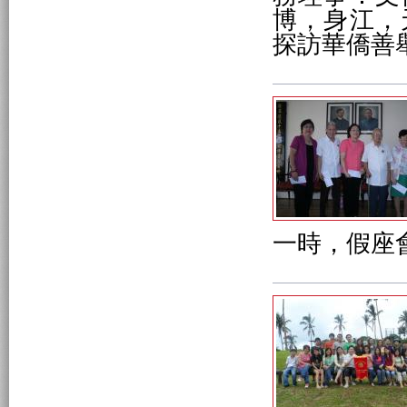
博，身江，
探訪華僑善
一時，假座