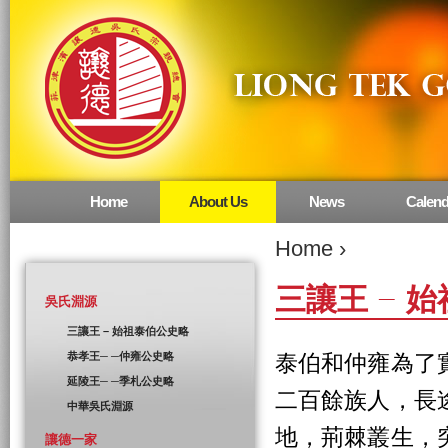
Home
About Us
News
Calend
Main menu
Home
›
三讓王 – 
吳氏淵源
三讓王 – 始祖泰伯公史略
恭孝王─ ─仲雍公史略
泰伯和仲雍為了
延陵王─ ─季札公史略
二百餘族人，長
中華吳氏淵源
地，荊棘叢生，
讓德一家