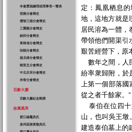
定：鳳凰栖息的
本會歷屆總理或理事長一覽表
宿務分會簡史
地，這地方就是
禮智三描分會簡史
居民溶為一體，
三寶顏分會簡史
納卯分會簡史
帶領他們開渠引
東棉省分會簡史
艱苦經營下，原
怡朗分會簡史
描戈律分會簡史
數年之間，人民
樹里爻分會簡史
紛率衆歸附，於
中北吕宋分會簡史
米骨分會簡史
上第一個部落國
百齡大慶
從之者千餘家。”
百齡大慶紀念郵票
泰伯在位四十
故裏風釆
山，也叫吳王墩。
晉江磁竈吳氏
泉州延陵黃龍吳氏
建造泰伯墓上的
晉江靈水吳氏