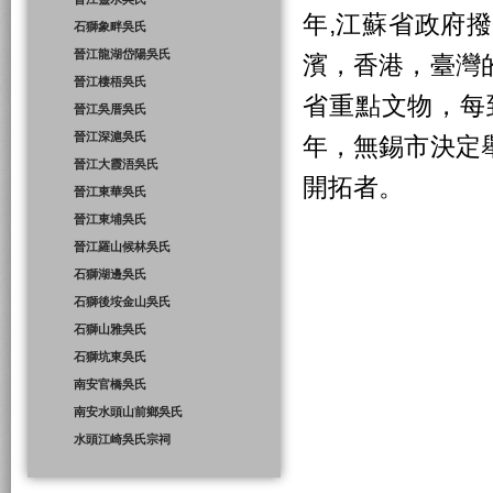
年,江蘇省政府
石獅象畔吳氏
晉江龍湖岱陽吳氏
濱，香港，臺灣
晉江棲梧吳氏
省重點文物，每
晉江吳厝吳氏
晉江深滬吳氏
年，無錫市決定
晉江大霞浯吳氏
開拓者。
晉江東華吳氏
晉江東埔吳氏
晉江羅山候林吳氏
石獅湖邊吳氏
石獅後垵金山吳氏
石獅山雅吳氏
石獅坑東吳氏
南安官橋吳氏
南安水頭山前鄉吳氏
水頭江崎吳氏宗祠