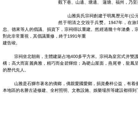
觀下巷、山邊、塘邊、 蓮塘、福州，乃
山雅吳氏宗祠創建于明萬歷元年(公元15
然于明清之交毀于兵燹。1947年，在
忠、德來等人的倡議、捐資下，宗祠得以重建。然經過幾十年滄桑，
對此非常重視，其倡議重修，終于1991年重
建告竣。
宗祠坐北朝南，主體建築占地400多平方米。宗祠為皇宮式并雙護
構；高大而富麗典雅，精巧而金碧輝煌；為硬山屋面，燕尾脊，龍鳳
的歷代先人。
山雅是石獅市著名的僑鄉，僑親愛國愛鄉，捐資桑梓公益，有着優
本地區的名勝古迹修建、全村照明、文教設施、娛樂場所等建設都得到