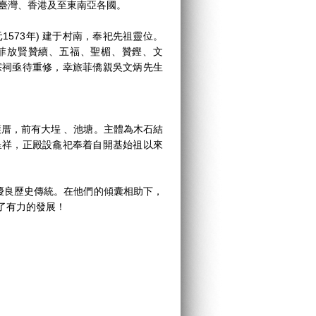
至臺灣、香港及至東南亞各國。
73年) 建于村南，奉祀先祖靈位。
旅菲放賢贊續、五福、聖楣、贊鏗、文
宗祠亟待重修，幸旅菲僑親吳文炳先生
厝，前有大埕 、池塘。主體為木石結
呈祥，正殿設龕祀奉着自開基始祖以來
良歷史傳統。在他們的傾囊相助下，
了有力的發展！