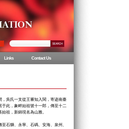
Links
Contact Us
，吳氏一支從王審知入閩，寄迹南臺
居于此，象畔始祖號十一郎，傳至十二
基始祖，新錦現名為山雅。
至石獅、永寧、石碼、安海、泉州、