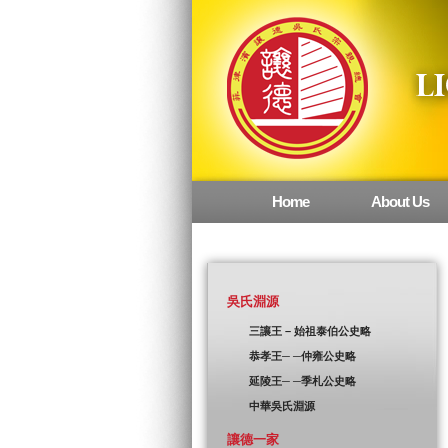
Home
About Us
Main menu
吳氏淵源
三讓王 – 始祖泰伯公史略
恭孝王─ ─仲雍公史略
延陵王─ ─季札公史略
中華吳氏淵源
讓德一家