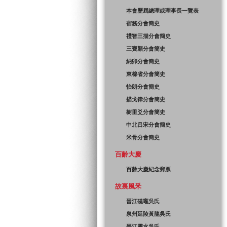
本會歷屆總理或理事長一覽表
宿務分會簡史
禮智三描分會簡史
三寶顏分會簡史
納卯分會簡史
東棉省分會簡史
怡朗分會簡史
描戈律分會簡史
樹里爻分會簡史
中北吕宋分會簡史
米骨分會簡史
百齡大慶
百齡大慶紀念郵票
故裏風釆
晉江磁竈吳氏
泉州延陵黃龍吳氏
晉江靈水吳氏