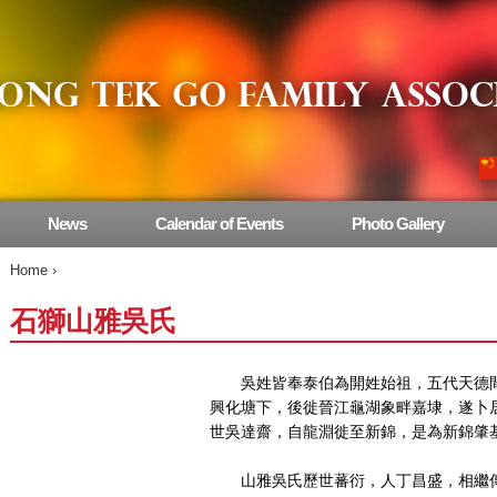
News
Calendar of Events
Photo Gallery
Home
›
石獅山雅吳氏
吳姓皆奉泰伯為開姓始祖，五代天德間
興化塘下，後徙晉江龜湖象畔嘉埭，遂卜
世吳達齋，自龍淵徙至新錦，是為新錦肇
山雅吳氏歷世蕃衍，人丁昌盛，相繼傳