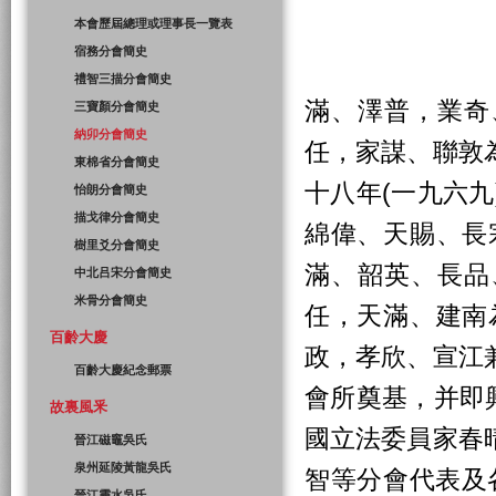
本會歷屆總理或理事長一覽表
宿務分會簡史
禮智三描分會簡史
滿、澤普，業奇
三寶顏分會簡史
納卯分會簡史
任，家謀、聯敦
東棉省分會簡史
十八年(一九六
怡朗分會簡史
描戈律分會簡史
綿偉、天賜、長
樹里爻分會簡史
滿、韶英、長品
中北吕宋分會簡史
米骨分會簡史
任，天滿、建南
百齡大慶
政，孝欣、宣江
百齡大慶紀念郵票
會所奠基，并即
故裏風釆
國立法委員家春
晉江磁竈吳氏
泉州延陵黃龍吳氏
智等分會代表及
晉江靈水吳氏