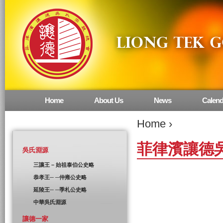
Home
About Us
News
Calend
Main menu
Home
›
菲律濱讓德
吳氏淵源
三讓王 – 始祖泰伯公史略
恭孝王─ ─仲雍公史略
延陵王─ ─季札公史略
中華吳氏淵源
讓德一家