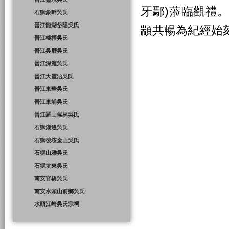
牙鄢)蒞臨觀禮
石獅象畔吳氏
晉江龍湖岱陽吳氏
顓共暢為紀經始
晉江棲梧吳氏
晉江吳厝吳氏
晉江深滬吳氏
晉江大霞浯吳氏
晉江東華吳氏
晉江東埔吳氏
晉江羅山候林吳氏
石獅湖邊吳氏
石獅後垵金山吳氏
石獅山雅吳氏
石獅坑東吳氏
南安官橋吳氏
南安水頭山前鄉吳氏
水頭江崎吳氏宗祠