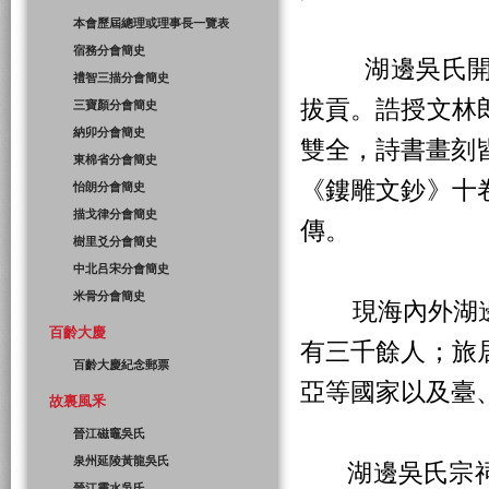
本會歷屆總理或理事長一覽表
宿務分會簡史
湖邊吳氏開基始
禮智三描分會簡史
拔貢。誥授文林
三寶顏分會簡史
納卯分會簡史
雙全，詩書畫刻
東棉省分會簡史
《鏤雕文鈔》十
怡朗分會簡史
描戈律分會簡史
傳。
樹里爻分會簡史
中北吕宋分會簡史
米骨分會簡史
現海內外湖邊
百齡大慶
有三千餘人；旅
百齡大慶紀念郵票
亞等國家以及臺
故裏風釆
晉江磁竈吳氏
泉州延陵黃龍吳氏
湖邊吳氏宗祠
晉江靈水吳氏