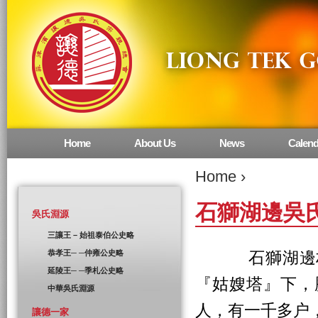
Home
About Us
News
Calend
Main menu
Home
›
石獅湖邊吳
吳氏淵源
三讓王 – 始祖泰伯公史略
恭孝王─ ─仲雍公史略
石獅湖邊村，
延陵王─ ─季札公史略
『姑嫂塔』下，
中華吳氏淵源
人，有一千多户
讓德一家