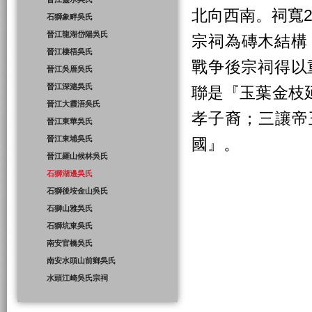
北向西南。祠寬20
石獅象畔吳氏
晉江龍湖岱陽吳氏
宗祠為磚木結構，
晉江棲梧吳氏
戰争後宗祠得以
晉江吳厝吳氏
晉江深滬吳氏
聯是『玉葉金枝
晉江大霞浯吳氏
孝子裔；三讓帝
晉江東華吳氏
晉江東埔吳氏
國』。
晉江羅山候林吳氏
石獅湖邊吳氏
石獅後垵金山吳氏
石獅山雅吳氏
石獅坑東吳氏
南安官橋吳氏
南安水頭山前鄉吳氏
水頭江崎吳氏宗祠