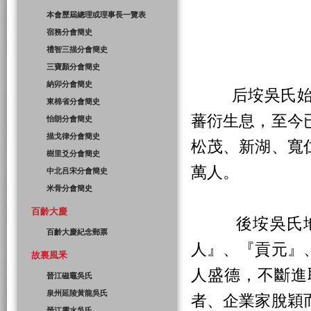
本會歷屆總理或理事長一覽表
宿務分會簡史
禮智三描分會簡史
三寶顏分會簡史
納卯分會簡史
后垵吳氏始祖
東棉省分會簡史
蕃衍生息，至今
怡朗分會簡史
描戈律分會簡史
松茂、新湖、寬
樹里爻分會簡史
萬人。
中北吕宋分會簡史
米骨分會簡史
百齡大慶
後垵吳氏地旺
百齡大慶紀念郵票
人』、『貢元』
故裏風釆
人盛德，不斷進
晉江磁竈吳氏
泉州延陵黃龍吳氏
者、企業家脫穎
晉江靈水吳氏