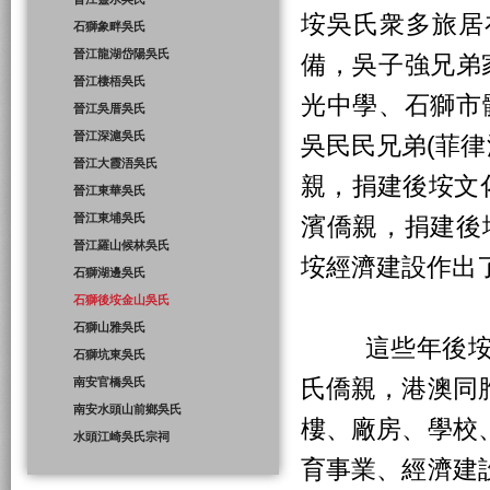
垵吳氏衆多旅居
石獅象畔吳氏
晉江龍湖岱陽吳氏
備，吳子強兄弟
晉江棲梧吳氏
光中學、石獅市
晉江吳厝吳氏
晉江深滬吳氏
吳民民兄弟(菲律
晉江大霞浯吳氏
親，捐建後垵文
晉江東華吳氏
晉江東埔吳氏
濱僑親，捐建後
晉江羅山候林吳氏
垵經濟建設作出
石獅湖邊吳氏
石獅後垵金山吳氏
石獅山雅吳氏
這些年後垵鄉
石獅坑東吳氏
氏僑親，港澳同
南安官橋吳氏
南安水頭山前鄉吳氏
樓、廠房、學校
水頭江崎吳氏宗祠
育事業、經濟建