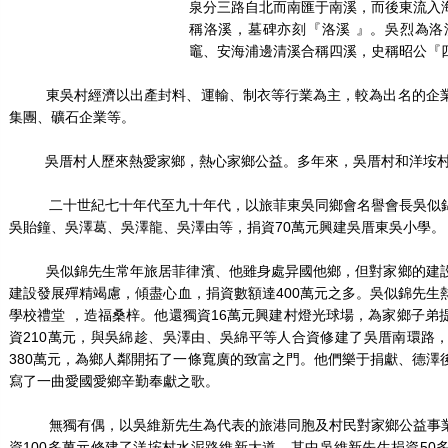
泉分三路自北而南匯于南溪，而後東流入
稱洛溪，墓碑亦刻『洛溪 』。吳烈為
竈、安海浦邊清溪合稱四溪，史稱昭公『
東吳村經濟以出產封料、運輸、制衣等行業為主，較為出名的企業
集團、礦石企業等。
吳厝村人歷來熱愛家鄉，熱心家鄉公益。多年來，吳厝村和洋垵村華
二十世紀七十年代至九十年代，以旅菲東吳同鄉會名譽會長吳似錦
吳貽鐘、吳澤葛、吳澤龍、吳澤由等，捐資70萬元興建吳厝東吳小學。
吳似錦先生常年旅居菲律濱、他雖身處异國他鄉，但對家鄉的建設
建設發展殫精竭慮，傾盡心血，捐資數額達400萬元之多。吳似錦先生
學校禮堂 ，造福桑梓。他還獨資16萬元興建村燈光球場，為家鄉子弟
資210萬元，與吳綿趁、吳澤由、吳綿平等人合資修建了吳厝南環路
380萬元，為鄉人鄰開拓了一條寬廣的致富之門。他們樂于捐獻、德澤
寫了一曲愛國愛鄉辛勤奉獻之歌。
無獨有偶，以吳維新先生為代表的旅港同胞及村民對家鄉公益事業
資100多萬元修建了洋垵村水泥路維新大道，其中吳維新先生捐資50