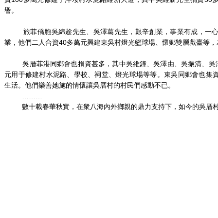
譽。
旅菲僑胞吳綿趁先生、吳澤葛先生，艱辛創業，事業有成，一心
業，他們二人合資40多萬元興建東吳村燈光籃球場、懷鄉雙層戲臺等
吳厝菲港同鄉會也捐資甚多，其中吳維鐘、吳澤由、吳振清、吳澤龍
元用于修建村水泥路、學校、祠堂、燈光球場等等。東吳同鄉會也集
生活。他們樂善她施的情懷讓吳厝村的村民們感動不已。
………
數十載春華秋實，在衆八海內外鄉親的鼎力支持下，如今的吳厝村