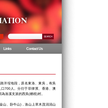
Links
Contact Us
洋垵地段，原名東洛、東吳，有吳
人口700人。分衍于菲律濱、香港、澳
為洛溪支派的西吳(栖梧)村。
山、卧牛山)，洛山上草木茂涓涓山