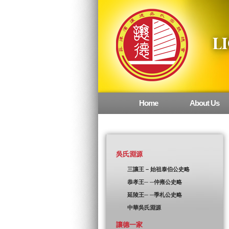
Home
About Us
Main menu
吳氏淵源
三讓王 – 始祖泰伯公史略
恭孝王─ ─仲雍公史略
延陵王─ ─季札公史略
中華吳氏淵源
讓德一家