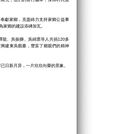
奉獻家鄉，克盡綿力支持家鄉公益事
，為家鄉的建設添磚加瓦。
、吳振獅、吳綿票等人共捐120多
資興建東吳戲臺，豐富了鄉親們的精神
已日新月异，一片欣欣向榮的景象。