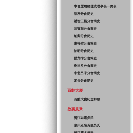
本會歷屆總理或理事長一覽表
宿務分會簡史
禮智三描分會簡史
三寶顏分會簡史
納卯分會簡史
東棉省分會簡史
怡朗分會簡史
描戈律分會簡史
樹里爻分會簡史
中北吕宋分會簡史
米骨分會簡史
百齡大慶
百齡大慶紀念郵票
故裏風釆
晉江磁竈吳氏
泉州延陵黃龍吳氏
晉江靈水吳氏