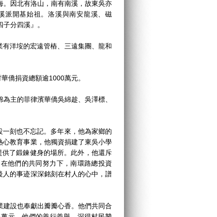
海。因北有洛山，南有南溪，故東吳亦
洛溪派開基始祖。洛溪與南安龍溪、磁
四子分四溪』。
有洋垵的宏遠管樁、三遠集團、龍和
僑捐資總額逾1000萬元。
為主的菲律濱華僑吳綿趁、吳澤標、
一刻也不忘記。多年來，他為家鄉的
熱心教育事業，他獨資捐建了東吳小學
提供了鍛鍊健身的場所。此外，他還斥
，在他們的共同努力下，南環路總投資
後人的事迹深深銘刻在村人的心中，譜
建設也奉獻出瓣瓣心香。他們共同合
多萬元，他們的善行義舉，深得村民贊