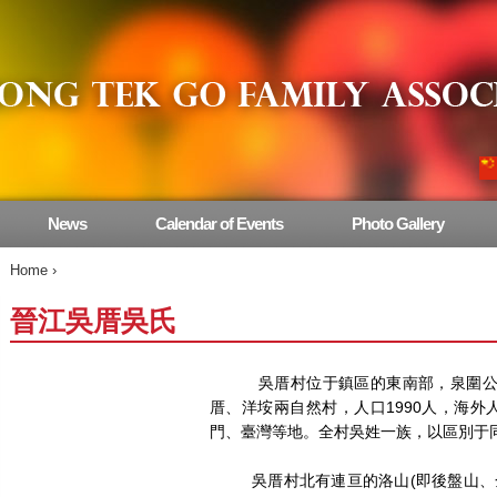
News
Calendar of Events
Photo Gallery
Home
›
晉江吳厝吳氏
吳厝村位于鎮區的東南部，泉圍公路
厝、洋垵兩自然村，人口1990人，海外
門、臺灣等地。全村吳姓一族，以區別于同
吳厝村北有連亘的洛山(即後盤山、金