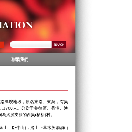
聯繫我們
洋垵地段，原名東洛、東吳，有吳
人口700人。分衍于菲律濱、香港、澳
為洛溪支派的西吳(栖梧)村。
山、卧牛山)，洛山上草木茂涓涓山