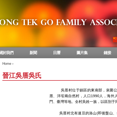
關於我們
新聞
日曆
圖片集
鏈接
Home
›
晉江吳厝吳氏
吳厝村位于鎮區的東南部，泉圍公路
厝、洋垵兩自然村，人口1990人，海外
門、臺灣等地。全村吳姓一族，以區別于同
吳厝村北有連亘的洛山(即後盤山、金