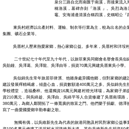
泉分三路自北而南匯于南溪，而後東流入
稱洛溪，墓碑亦刻『洛溪 』。吳烈為
竈、安海浦邊清溪合稱四溪，史稱昭公『
東吳村經濟以出產封料、運輸、制衣等行業為主，較為出名的企業
集團、礦石企業等。
吳厝村人歷來熱愛家鄉，熱心家鄉公益。多年來，吳厝村和洋垵村華
二十世紀七十年代至九十年代，以旅菲東吳同鄉會名譽會長吳似錦
吳貽鐘、吳澤葛、吳澤龍、吳澤由等，捐資70萬元興建吳厝東吳小學。
吳似錦先生常年旅居菲律濱、他雖身處异國他鄉，但對家鄉的建設
建設發展殫精竭慮，傾盡心血，捐資數額達400萬元之多。吳似錦先生
學校禮堂 ，造福桑梓。他還獨資16萬元興建村燈光球場，為家鄉子弟
資210萬元，與吳綿趁、吳澤由、吳綿平等人合資修建了吳厝南環路
380萬元，為鄉人鄰開拓了一條寬廣的致富之門。他們樂于捐獻、德澤
寫了一曲愛國愛鄉辛勤奉獻之歌。
無獨有偶，以吳維新先生為代表的旅港同胞及村民對家鄉公益事業
資100多萬元修建了洋垵村水泥路維新大道，其中吳維新先生捐資50