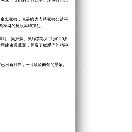
奉獻家鄉，克盡綿力支持家鄉公益事
，為家鄉的建設添磚加瓦。
、吳振獅、吳綿票等人共捐120多
資興建東吳戲臺，豐富了鄉親們的精神
已日新月异，一片欣欣向榮的景象。