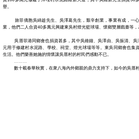
譽。
旅菲僑胞吳綿趁先生、吳澤葛先生，艱辛創業，事業有成，一心
業，他們二人合資40多萬元興建東吳村燈光籃球場、懷鄉雙層戲臺等
吳厝菲港同鄉會也捐資甚多，其中吳維鐘、吳澤由、吳振清、吳澤龍
元用于修建村水泥路、學校、祠堂、燈光球場等等。東吳同鄉會也集
生活。他們樂善她施的情懷讓吳厝村的村民們感動不已。
………
數十載春華秋實，在衆八海內外鄉親的鼎力支持下，如今的吳厝村