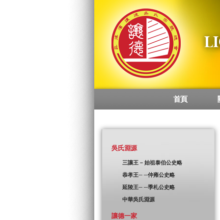
首頁
Main menu
吳氏淵源
三讓王 – 始祖泰伯公史略
恭孝王─ ─仲雍公史略
延陵王─ ─季札公史略
中華吳氏淵源
讓德一家