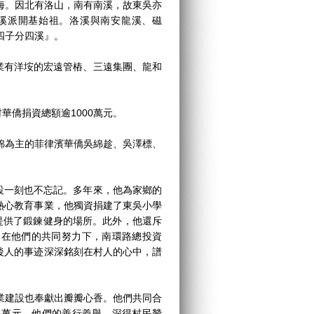
海。因北有洛山，南有南溪，故東吳亦
洛溪派開基始祖。洛溪與南安龍溪、磁
四子分四溪』。
有洋垵的宏遠管樁、三遠集團、龍和
僑捐資總額逾1000萬元。
為主的菲律濱華僑吳綿趁、吳澤標、
一刻也不忘記。多年來，他為家鄉的
熱心教育事業，他獨資捐建了東吳小學
提供了鍛鍊健身的場所。此外，他還斥
，在他們的共同努力下，南環路總投資
後人的事迹深深銘刻在村人的心中，譜
建設也奉獻出瓣瓣心香。他們共同合
多萬元，他們的善行義舉，深得村民贊