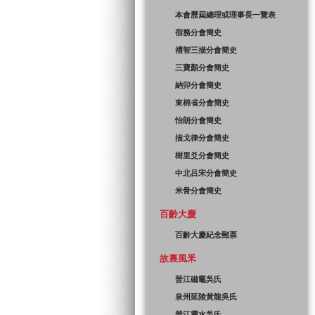
本會歷屆總理或理事長一覽表
宿務分會簡史
禮智三描分會簡史
三寶顏分會簡史
納卯分會簡史
東棉省分會簡史
怡朗分會簡史
描戈律分會簡史
樹里爻分會簡史
中北吕宋分會簡史
米骨分會簡史
百齡大慶
百齡大慶紀念郵票
故裏風釆
晉江磁竈吳氏
泉州延陵黃龍吳氏
晉江靈水吳氏