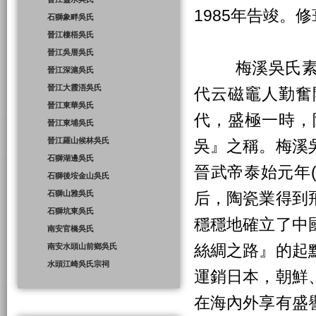
1985年告竣。
石獅象畔吳氏
晉江棲梧吳氏
晉江吳厝吳氏
梅溪吳氏素有
晉江深滬吳氏
晉江大霞浯吳氏
代云磁竈人勤奮
晉江東華吳氏
代，盛極一時，
晉江東埔吳氏
晉江羅山候林吳氏
吳』之稱。梅溪
石獅湖邊吳氏
晉武帝泰始元年(
石獅後垵金山吳氏
石獅山雅吳氏
后，陶瓷業得到
石獅坑東吳氏
穩穩地確立了中
南安官橋吳氏
絲綢之路』的起
南安水頭山前鄉吳氏
水頭江崎吳氏宗祠
運銷日本，朝鮮
在海內外享有盛