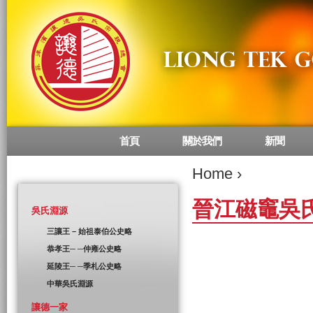
首頁
關於我們
新聞
Main menu
Home
›
晉江磁竈吳
吳氏淵源
三讓王 – 始祖泰伯公史略
恭孝王─ ─仲雍公史略
延陵王─ ─季札公史略
中華吳氏淵源
讓德一家