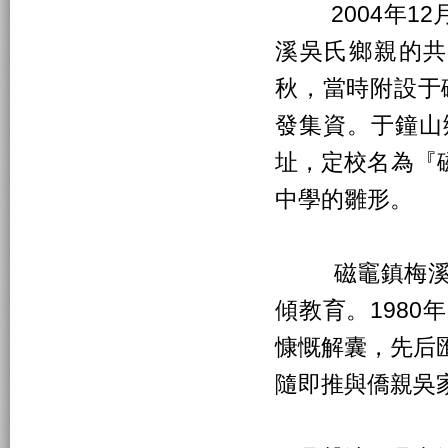
2004年12
溪吳氏鄉親的共
秋，當時附設于
發集資。于鐘山
址，定校名為『
中學的雛形。
磁竈鎮梅溪鄉
傾教育。198
慷慨解囊，先后
隨即推與僑親吳