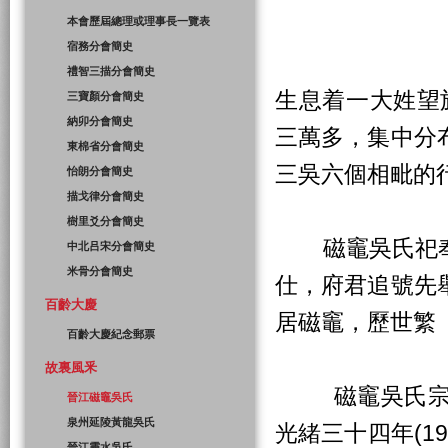
本會歷屆總理或理事長一覽表
宿務分會簡史
禮智三描分會簡史
生息着一大姓望
三寶顏分會簡史
納卯分會簡史
三萬多，集中分
東棉省分會簡史
三吳六個相毗的
怡朗分會簡史
描戈律分會簡史
樹里爻分會簡史
磁竈吳氏祀奉
中北吕宋分會簡史
米骨分會簡史
仕，府君追號先
百齡大慶
居磁竈，歷世繁
百齡大慶紀念郵票
故裏風釆
磁竈吳氏宗祠
晉江磁竈吳氏
泉州延陵黃龍吳氏
光緒三十四年(1
晉江靈水吳氏